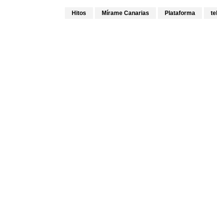
Hitos
Mírame Canarias
Plataforma
te