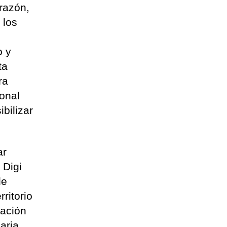
orazón,
 los
o y
ta
ra
ional
bilizar
ar
 Digi
de
ritorio
mación
aria