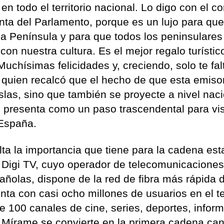
en todo el territorio nacional. Lo digo con el c
a del Parlamento, porque es un lujo para que
la Península y para que todos los peninsulares
on nuestra cultura. Es el mejor regalo turístic
uchísimas felicidades y, creciendo, solo te fal
, quien recalcó que el hecho de que esta emiso
islas, sino que también se proyecte a nivel nac
 presenta como un paso trascendental para visi
 España.
lta la importancia que tiene para la cadena est
Digi TV, cuyo operador de telecomunicaciones
añolas, dispone de la red de fibra más rápida 
a con casi ocho millones de usuarios en el ter
e 100 canales de cine, series, deportes, infor
, Mírame se convierte en la primera cadena can