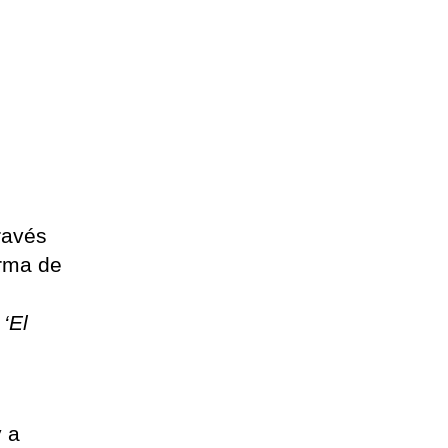
ravés
orma de
‘El
y a