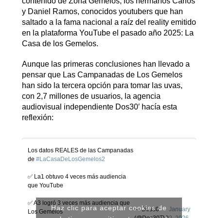
contenido de Zona Gemelos, los hermanos Carlos
y Daniel Ramos, conocidos youtubers que han
saltado a la fama nacional a raíz del reality emitido
en la plataforma YouTube el pasado año 2025: La
Casa de los Gemelos.
Aunque las primeras conclusiones han llevado a
pensar que Las Campanadas de Los Gemelos
han sido la tercera opción para tomar las uvas,
con 2,7 millones de usuarios, la agencia
audiovisual independiente Dos30′ hacía esta
reflexión:
Los datos REALES de las Campanadas
de
#LaCasaDeLosGemelos2
✅ La1 obtuvo 4 veces más audiencia
que YouTube
✅ A3 logró 3 veces más audiencia que
Haz clic para aceptar cookies de
— Dos30'
January
Los Gemelos
(@Dos30TV)
2, 2026