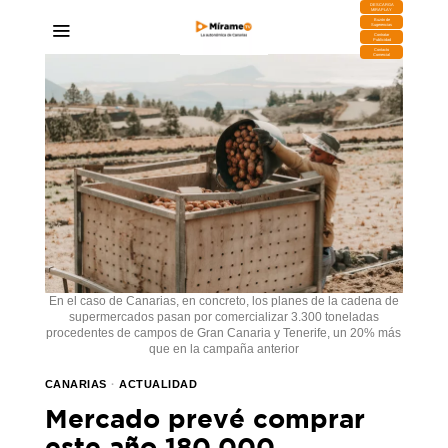
DESCARGA
MIRAPLAY
Buzón de
Sugerencias
Contratar
Publicidad
Contacto
Comercial
En el caso de Canarias, en concreto, los planes de la cadena de
supermercados pasan por comercializar 3.300 toneladas
procedentes de campos de Gran Canaria y Tenerife, un 20% más
que en la campaña anterior
CANARIAS
·
ACTUALIDAD
Mercado prevé comprar
este año 180.000