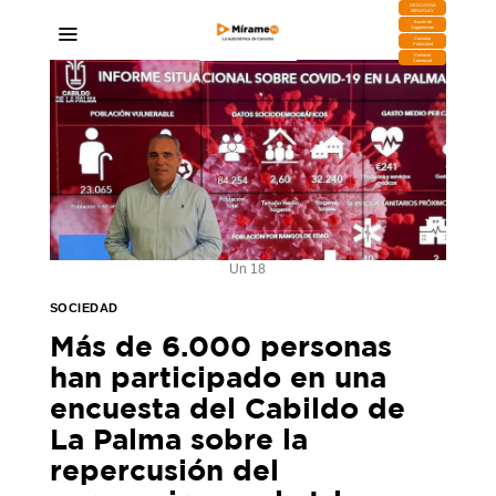
DESCARGA
MIRAPLAY
Buzón de
Sugerencias
Contratar
Publicidad
Contacto
Comercial
Un 18
SOCIEDAD
Más de 6.000 personas
han participado en una
encuesta del Cabildo de
La Palma sobre la
repercusión del