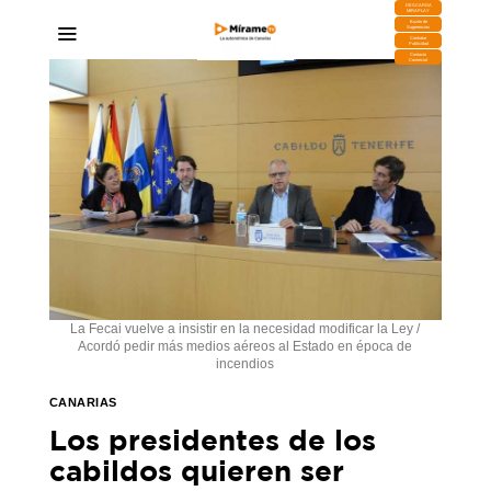
DESCARGA
MIRAPLAY
Buzón de
Sugerencias
Contratar
Publicidad
Contacto
Comercial
La Fecai vuelve a insistir en la necesidad modificar la Ley /
Acordó pedir más medios aéreos al Estado en época de
incendios
CANARIAS
Los presidentes de los
cabildos quieren ser