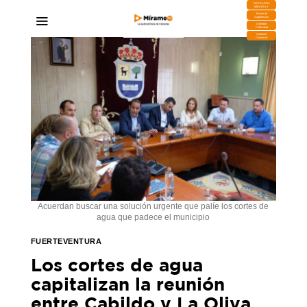
DESCARGA
MIRAPLAY
Buzón de
Sugerencias
Contratar
Publicidad
Contacto
Comercial
Acuerdan buscar una solución urgente que palíe los cortes de
agua que padece el municipio
FUERTEVENTURA
Los cortes de agua
capitalizan la reunión
entre Cabildo y La Oliva