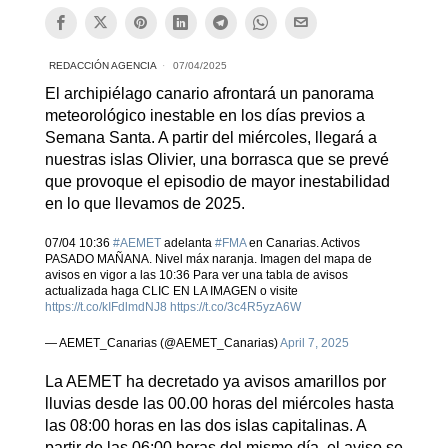
REDACCIÓN AGENCIA
07/04/2025
El archipiélago canario afrontará un panorama
meteorológico inestable en los días previos a
Semana Santa. A partir del miércoles, llegará a
nuestras islas Olivier, una borrasca que se prevé
que provoque el episodio de mayor inestabilidad
en lo que llevamos de 2025.
07/04 10:36
#AEMET
adelanta
#FMA
en Canarias. Activos
PASADO MAÑANA. Nivel máx naranja. Imagen del mapa de
avisos en vigor a las 10:36 Para ver una tabla de avisos
actualizada haga CLIC EN LA IMAGEN o visite
https://t.co/kIFdlmdNJ8
https://t.co/3c4R5yzA6W
— AEMET_Canarias (@AEMET_Canarias)
April 7, 2025
La AEMET ha decretado ya avisos amarillos por
lluvias desde las 00.00 horas del miércoles hasta
las 08:00 horas en las dos islas capitalinas. A
partir de las 06:00 horas del mismo día, el aviso se