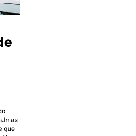
de
do
Palmas
e que