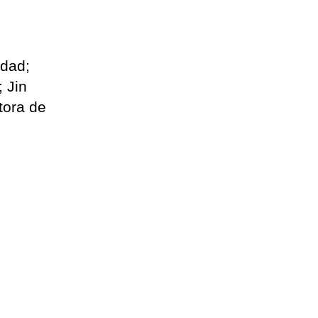
idad;
 Jin
tora de