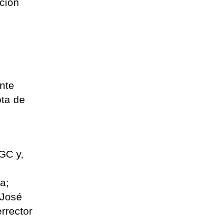
ación
nte
ota de
GC y,
a;
 José
rrector