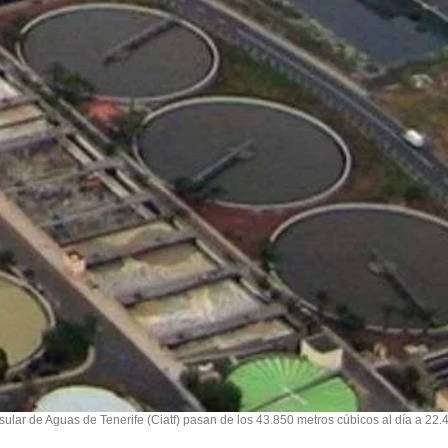
sular de Aguas de Tenerife (Ciatf) pasan de los 43.850 metros cúbicos al día a 22.