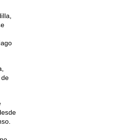
lla,
se
iago
a,
 de
e
 desde
nso.
ino