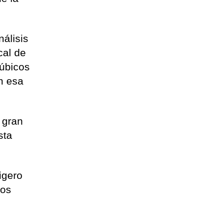
nálisis
cal de
cúbicos
n esa
 gran
sta
igero
mos