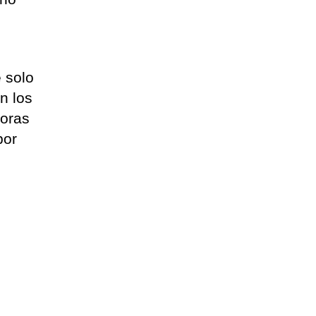
l
e solo
n los
doras
por