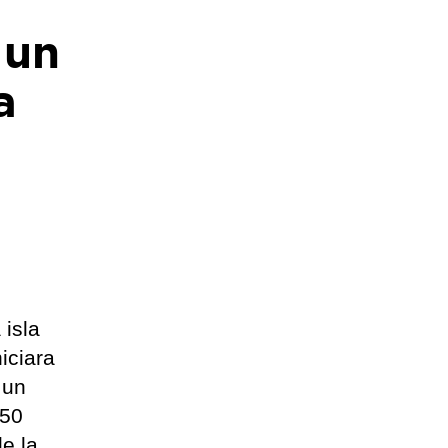
 un
a
 isla
iciara
 un
850
e la