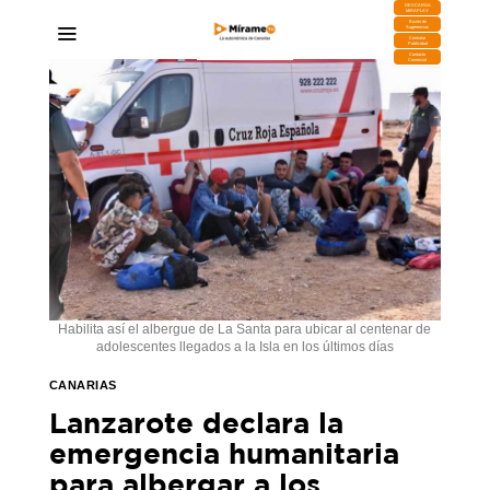
DESCARGA
MIRAPLAY
Buzón de
Sugerencias
Contratar
Publicidad
Contacto
Comercial
Habilita así el albergue de La Santa para ubicar al centenar de
adolescentes llegados a la Isla en los últimos días
CANARIAS
Lanzarote declara la
emergencia humanitaria
para albergar a los