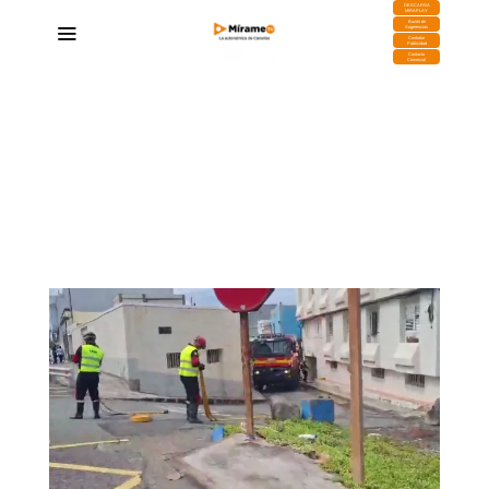
DESCARGA
MIRAPLAY
Buzón de
Sugerencias
Contratar
Publicidad
Contacto
Comercial