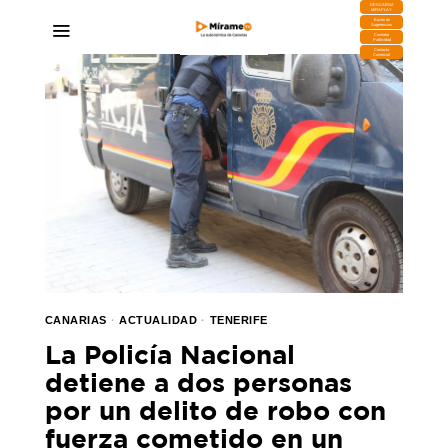
DESCARGA
MIRAPLAY
Buzón de
Sugerencias
Contratar
Publicidad
Contacto
Comercial
CANARIAS
·
ACTUALIDAD
·
TENERIFE
La Policía Nacional
detiene a dos personas
por un delito de robo con
fuerza cometido en un