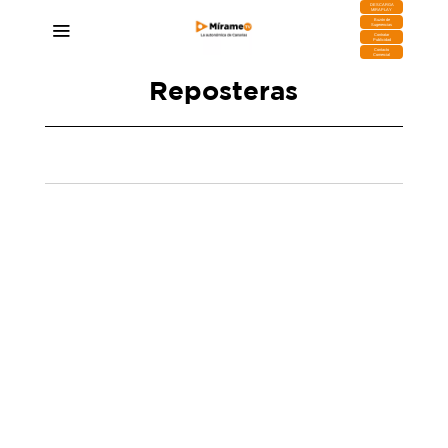
DESCARGA
MIRAPLAY
Buzón de
Sugerencias
Contratar
Publicidad
Contacto
Comercial
Reposteras
La Laguna homenajea a sus panaderas y
reposteras
18/03/2026