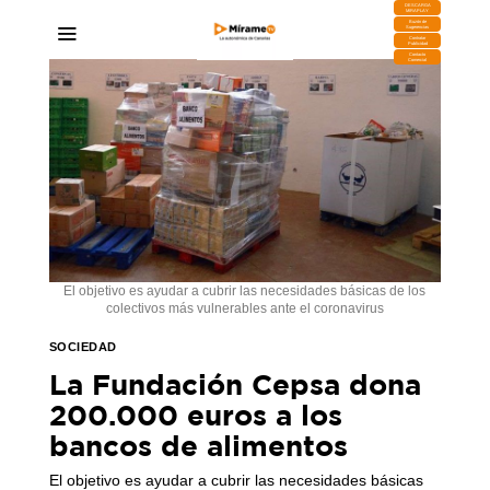
DESCARGA
MIRAPLAY
Buzón de
Sugerencias
Contratar
Publicidad
Contacto
Comercial
El objetivo es ayudar a cubrir las necesidades básicas de los
colectivos más vulnerables ante el coronavirus
SOCIEDAD
La Fundación Cepsa dona
200.000 euros a los
bancos de alimentos
El objetivo es ayudar a cubrir las necesidades básicas