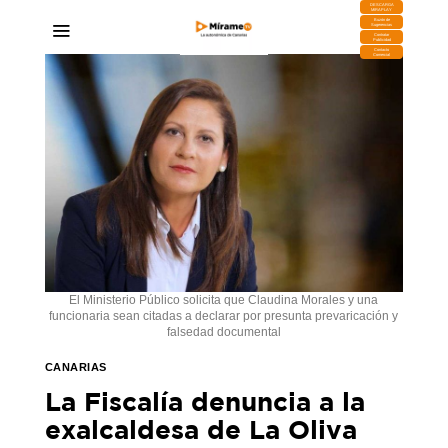
DESCARGA
MIRAPLAY
Buzón de
Sugerencias
Contratar
Publicidad
Contacto
Comercial
El Ministerio Público solicita que Claudina Morales y una
funcionaria sean citadas a declarar por presunta prevaricación y
falsedad documental
CANARIAS
La Fiscalía denuncia a la
exalcaldesa de La Oliva