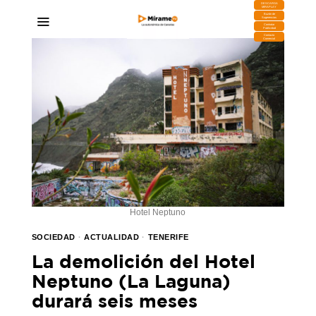
DESCARGA
MIRAPLAY
Buzón de
Sugerencias
Contratar
Publicidad
Contacto
Comercial
Hotel Neptuno
SOCIEDAD
·
ACTUALIDAD
·
TENERIFE
La demolición del Hotel
Neptuno (La Laguna)
durará seis meses