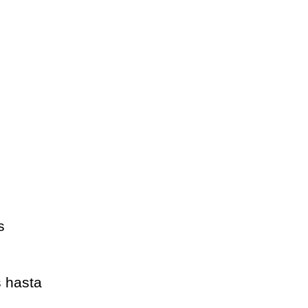
o
s
s hasta