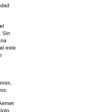
idad
.
el
. Sin
ana
al este
o
oras,
ros.
 Aemet
Solo