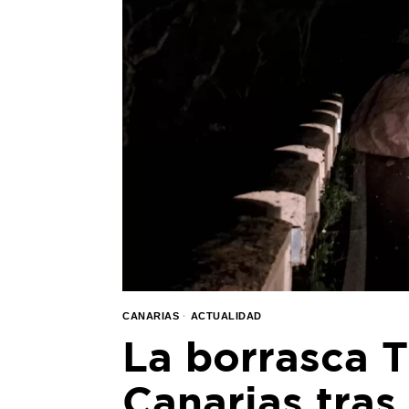
CANARIAS
·
ACTUALIDAD
La borrasca 
Canarias tra