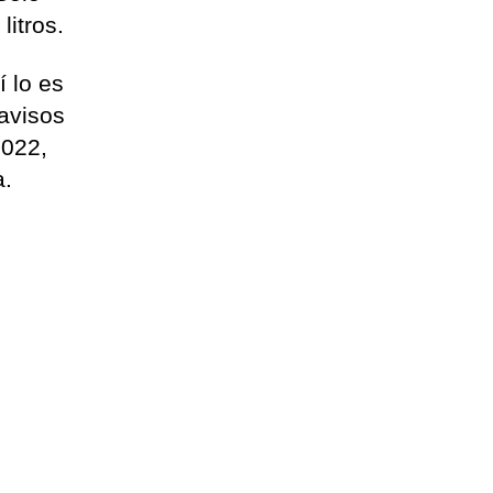
litros.
í lo es
 avisos
2022,
a.