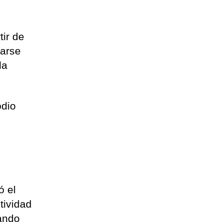
.
tir de
rarse
la
odio
ó el
tividad
rando