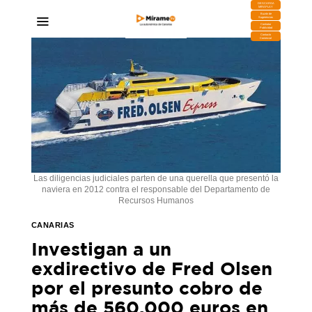
DESCARGA
MIRAPLAY
Buzón de
Sugerencias
Contratar
Publicidad
Contacto
Comercial
Las diligencias judiciales parten de una querella que presentó la
naviera en 2012 contra el responsable del Departamento de
Recursos Humanos
CANARIAS
Investigan a un
exdirectivo de Fred Olsen
por el presunto cobro de
más de 560.000 euros en