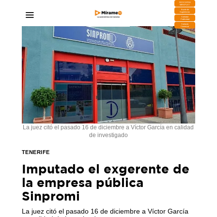
DESCARGA
MIRAPLAY
Buzón de
Sugerencias
Contratar
Publicidad
Contacto
Comercial
La juez citó el pasado 16 de diciembre a Víctor García en calidad
de investigado
TENERIFE
Imputado el exgerente de
la empresa pública
Sinpromi
La juez citó el pasado 16 de diciembre a Víctor García