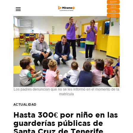
DESCARGA
MIRAPLAY
Buzón de
Sugerencias
Contratar
Publicidad
Contacto
Comercial
Los padres denuncian que no se les informó en el momento de la
matrícula
ACTUALIDAD
Hasta 300€ por niño en las
guarderías públicas de
Santa Cruz de Tenerife