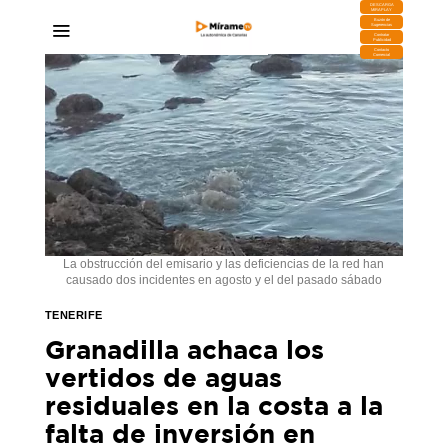
DESCARGA
MIRAPLAY
Buzón de
Sugerencias
Contratar
Publicidad
Contacto
Comercial
La obstrucción del emisario y las deficiencias de la red han
causado dos incidentes en agosto y el del pasado sábado
TENERIFE
Granadilla achaca los
vertidos de aguas
residuales en la costa a la
falta de inversión en