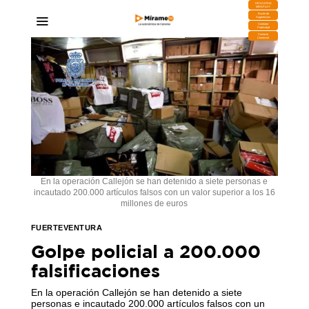
DESCARGA
MIRAPLAY
Buzón de
Sugerencias
Contratar
Publicidad
Contacto
Comercial
En la operación Callejón se han detenido a siete personas e
incautado 200.000 artículos falsos con un valor superior a los 16
millones de euros
FUERTEVENTURA
Golpe policial a 200.000
falsificaciones
En la operación Callejón se han detenido a siete
personas e incautado 200.000 artículos falsos con un