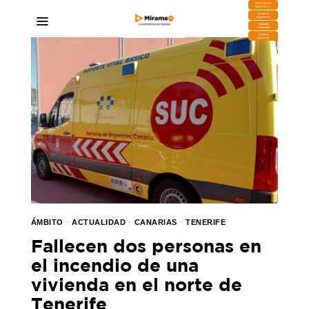
DESCARGA
MIRAPLAY
Buzón de
Sugerencias
Contratar
Publicidad
Contacto
Comercial
ÁMBITO
·
ACTUALIDAD
·
CANARIAS
·
TENERIFE
Fallecen dos personas en
el incendio de una
vivienda en el norte de
Tenerife