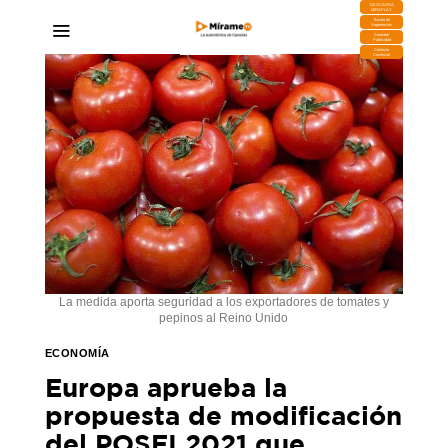
DESCARGA
MIRAPLAY
Buzón de
Sugerencias
Contratar
Publicidad
Contacto
Comercial
La medida aporta seguridad a los exportadores de tomates y
pepinos al Reino Unido
ECONOMÍA
Europa aprueba la
propuesta de modificación
del POSEI 2021 que