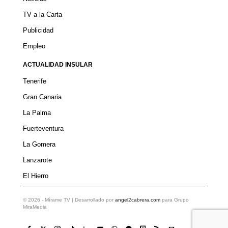
TV a la Carta
Publicidad
Empleo
ACTUALIDAD INSULAR
Tenerife
Gran Canaria
La Palma
Fuerteventura
La Gomera
Lanzarote
El Hierro
©
2026
- Mírame TV | Desarrollado por
angel2cabrera.com
para Grupo
MiraMedia