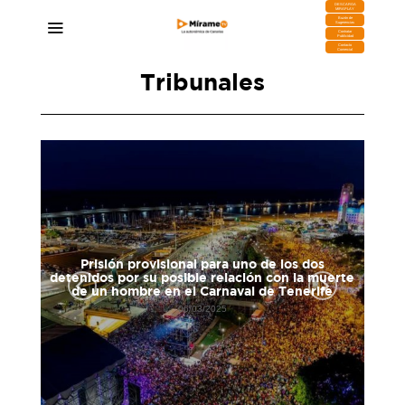
DESCARGA
MIRAPLAY
Buzón de
Sugerencias
Contratar
Publicidad
Contacto
Comercial
Tribunales
Prisión provisional para uno de los dos
l CD
detenidos por su posible relación con la muerte
de un hombre en el Carnaval de Tenerife
06/03/2025