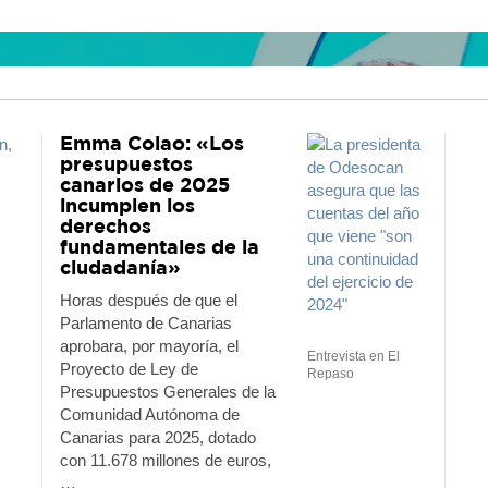
Emma Colao: «Los
presupuestos
canarios de 2025
incumplen los
derechos
fundamentales de la
ciudadanía»
Horas después de que el
Parlamento de Canarias
ncisco Linares: “La política buena está para reso
aprobara, por mayoría, el
dramas humanos”
Entrevista en El
Proyecto de Ley de
Repaso
09/06/2026
Presupuestos Generales de la
Comunidad Autónoma de
Canarias para 2025, dotado
con 11.678 millones de euros,
…