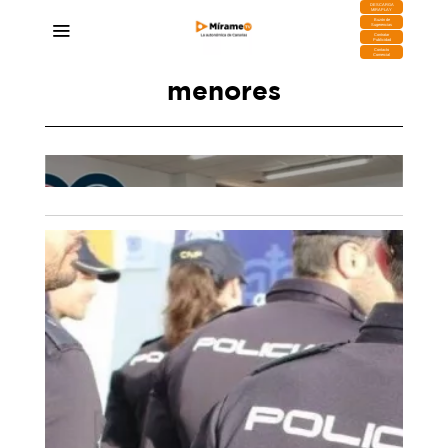
DESCARGA
MIRAPLAY
Buzón de
Sugerencias
Contratar
Publicidad
Contacto
Comercial
menores
La Policía Nacional forma a responsables de
os
centros de menores de Lanzarote para mejorar
la detección de delitos sexuales
15/06/2026