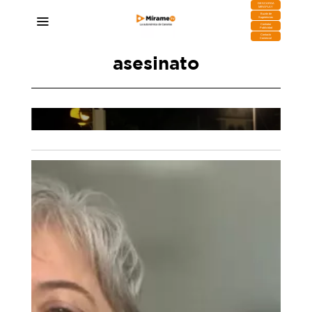
DESCARGA
MIRAPLAY
Buzón de
Sugerencias
Contratar
Publicidad
Contacto
Comercial
asesinato
l
Detenido en Gran Canaria un hombre acusado
ldea
de matar a su madre con un arma blanca
09/09/2025