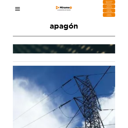
DESCARGA
MIRAPLAY
Buzón de
Sugerencias
Contratar
Publicidad
Contacto
Comercial
apagón
il,
Fernando González: “Si los cortes eléctricos de
La Palma fuesen en otro territorio, ya se
hubiese actuado de otra forma”
13/06/2025