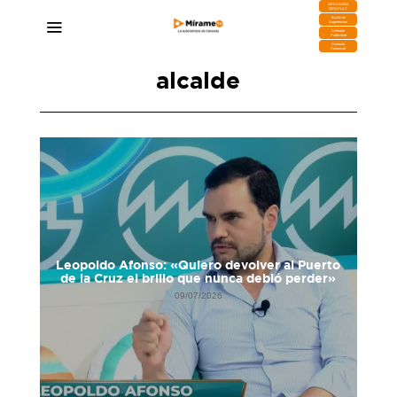
DESCARGA
MIRAPLAY
Buzón de
Sugerencias
Contratar
Publicidad
Contacto
Comercial
alcalde
 para
Leopoldo Afonso: «Quiero devolver al Puerto
de la Cruz el brillo que nunca debió perder»
09/07/2026