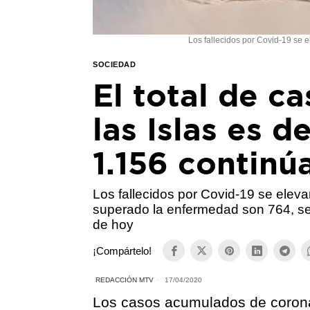
Los fallecidos por Covid-19 se
SOCIEDAD
El total de c
las Islas es d
1.156 continú
Los fallecidos por Covid-19 se elev
superado la enfermedad son 764, se
de hoy
¡Compártelo!
REDACCIÓN MTV
17/04/2020
Los casos acumulados de corona