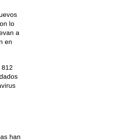
nuevos
on lo
levan a
án en
, 812
idados
avirus
nas han