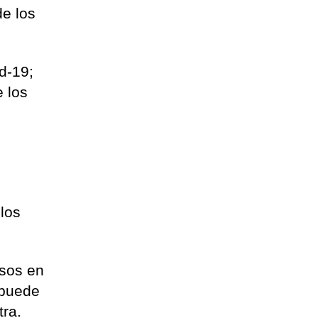
de los
d-19;
e los
llos
asos en
o puede
tra.