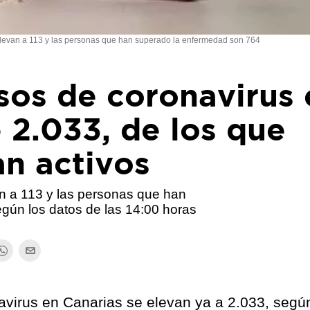
 elevan a 113 y las personas que han superado la enfermedad son 764
asos de coronavirus
e 2.033, de los que
an activos
an a 113 y las personas que han
gún los datos de las 14:00 horas
virus en Canarias se elevan ya a 2.033, segú