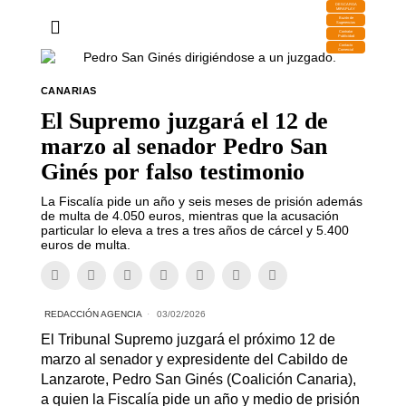
DESCARGA
MIRAPLAY
Buzón de
Sugerencias
Contratar
Publicidad
Contacto
Comercial
CANARIAS
El Supremo juzgará el 12 de
marzo al senador Pedro San
Ginés por falso testimonio
La Fiscalía pide un año y seis meses de prisión además
de multa de 4.050 euros, mientras que la acusación
particular lo eleva a tres a tres años de cárcel y 5.400
euros de multa.
REDACCIÓN AGENCIA
03/02/2026
El Tribunal Supremo juzgará el próximo 12 de
marzo al senador y expresidente del Cabildo de
Lanzarote, Pedro San Ginés (Coalición Canaria),
a quien la Fiscalía pide un año y medio de prisión