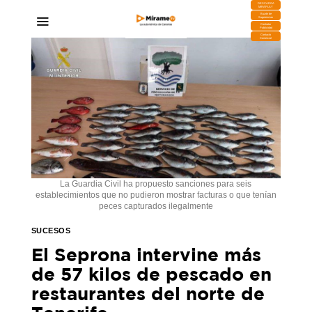
DESCARGA
MIRAPLAY
Buzón de
Sugerencias
Contratar
Publicidad
Contacto
Comercial
La Guardia Civil ha propuesto sanciones para seis
establecimientos que no pudieron mostrar facturas o que tenían
peces capturados ilegalmente
SUCESOS
El Seprona intervine más
de 57 kilos de pescado en
restaurantes del norte de