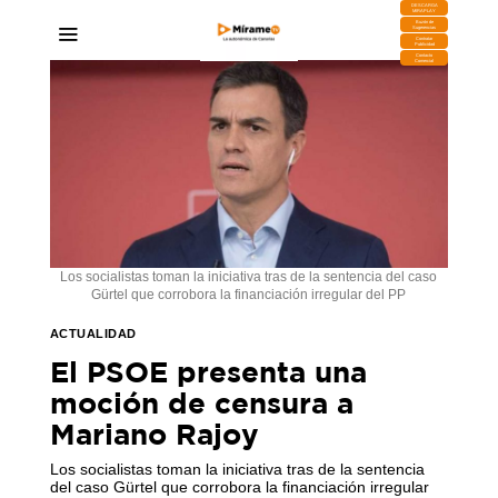
DESCARGA
MIRAPLAY
Buzón de
Sugerencias
Contratar
Publicidad
Contacto
Comercial
Los socialistas toman la iniciativa tras de la sentencia del caso
Gürtel que corrobora la financiación irregular del PP
ACTUALIDAD
El PSOE presenta una
moción de censura a
Mariano Rajoy
Los socialistas toman la iniciativa tras de la sentencia
del caso Gürtel que corrobora la financiación irregular