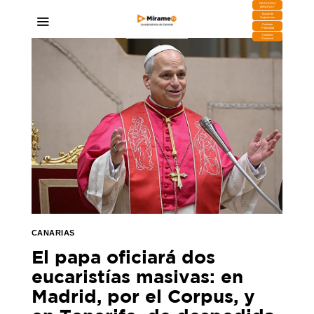
DESCARGA
MIRAPLAY
Buzón de
Sugerencias
Contratar
Publicidad
Contacto
Comercial
CANARIAS
El papa oficiará dos
eucaristías masivas: en
Madrid, por el Corpus, y