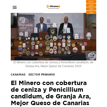
DESCARGA
MIRAPLAY
Buzón de
Sugerencias
Contratar
Publicidad
Contacto
Comercial
El Minero con cobertura de ceniza y Penicillium candidum, de
Granja Ara, Mejor Queso de Canarias 2025
CANARIAS
·
SECTOR PRIMARIO
El Minero con cobertura
de ceniza y Penicillium
candidum, de Granja Ara,
Mejor Queso de Canarias