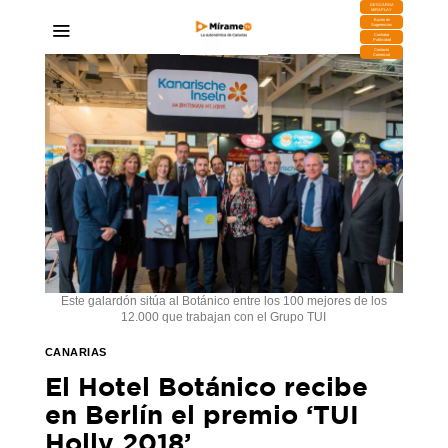
DESCARGA
MIRAPLAY
Buzón de
Sugerencias
Contratar
Publicidad
Contacto
Comercial
Este galardón sitúa al Botánico entre los 100 mejores de los
12.000 que trabajan con el Grupo TUI
CANARIAS
El Hotel Botánico recibe
en Berlín el premio ‘TUI
Holly 2018’