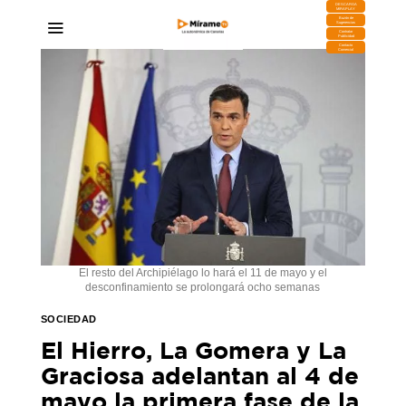
DESCARGA
MIRAPLAY
Buzón de
Sugerencias
Contratar
Publicidad
Contacto
Comercial
El resto del Archipiélago lo hará el 11 de mayo y el
desconfinamiento se prolongará ocho semanas
SOCIEDAD
El Hierro, La Gomera y La
Graciosa adelantan al 4 de
mayo la primera fase de la