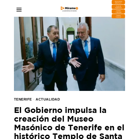
DESCARGA
MIRAPLAY
Buzón de
Sugerencias
Contratar
Publicidad
Contacto
Comercial
TENERIFE
·
ACTUALIDAD
El Gobierno impulsa la
creación del Museo
Masónico de Tenerife en el
histórico Templo de Santa