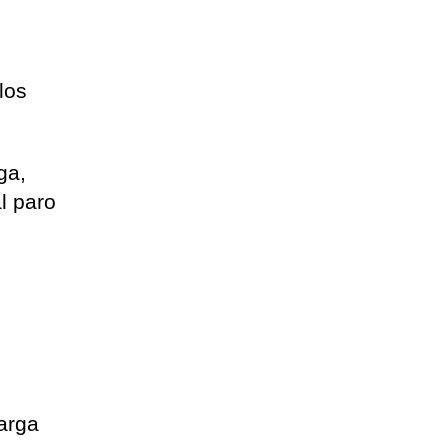
los
ga,
l paro
e
arga