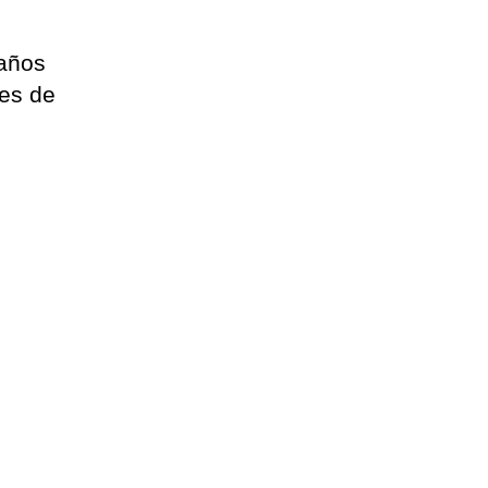
 años
res de