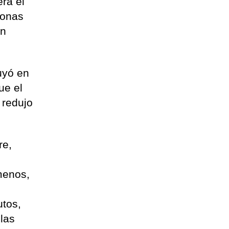
ra el
sonas
un
uyó en
ue el
 redujo
re,
menos,
;
utos,
 las