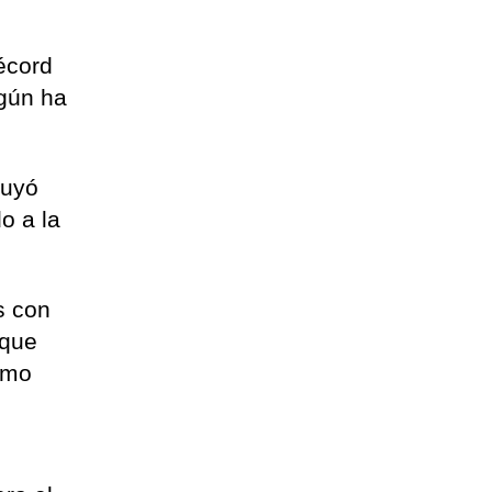
écord
egún ha
luyó
o a la
s con
 que
como