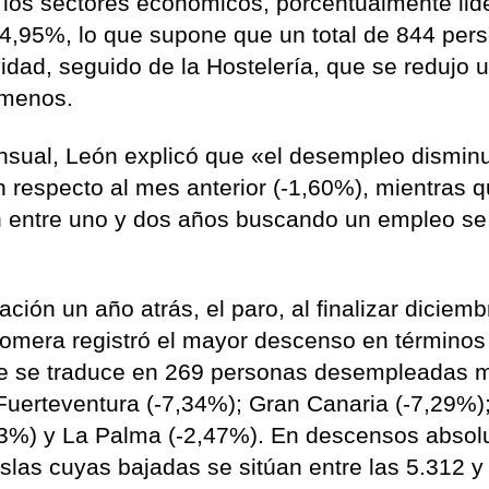
 los sectores económicos, porcentualmente lide
24,95%, lo que supone que un total de 844 per
vidad, seguido de la Hostelería, que se redujo 
 menos.
ensual, León explicó que «el desempleo dismin
 respecto al mes anterior (-1,60%), mientras q
 entre uno y dos años buscando un empleo se
ión un año atrás, el paro, al finalizar diciemb
 Gomera registró el mayor descenso en términos
ue se traduce en 269 personas desempleadas 
Fuerteventura (-7,34%); Gran Canaria (-7,29%)
,83%) y La Palma (-2,47%). En descensos absol
islas cuyas bajadas se sitúan entre las 5.312 y