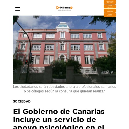
DESCARGA
MIRAPLAY
Buzón de
Sugerencias
Contratar
Publicidad
Contacto
Comercial
Los ciudadanos serán desviados ahora a profesionales sanitarios
o psicólogos según la consulta que quieran realizar
SOCIEDAD
El Gobierno de Canarias
incluye un servicio de
apoyo psicológico en el