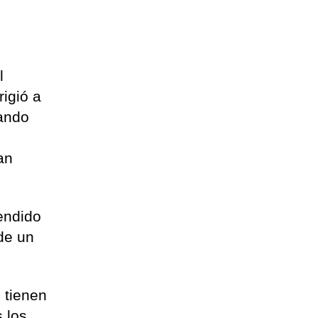
,
l
rigió a
uando
an
tendido
 de un
 tienen
s los