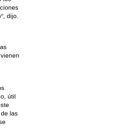
iciones
, dijo.
las
 vienen
os
, útil
este
 de las
se