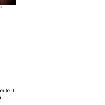
es
rife II
e