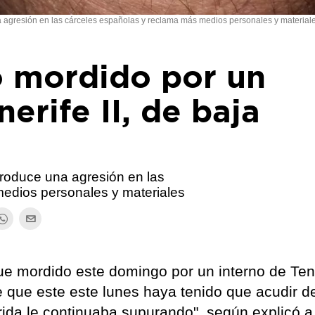
agresión en las cárceles españolas y reclama más medios personales y material
o mordido por un
erife II, de baja
roduce una agresión en las
edios personales y materiales
fue mordido este domingo por un interno de Tene
 que este este lunes haya tenido que acudir d
rida le continuaba supurando", según explicó a