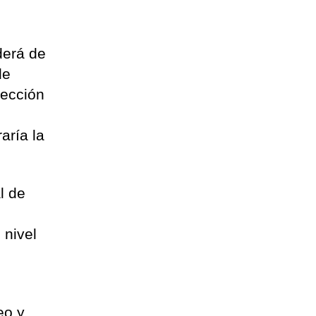
derá de
de
tección
aría la
l de
 nivel
eo y