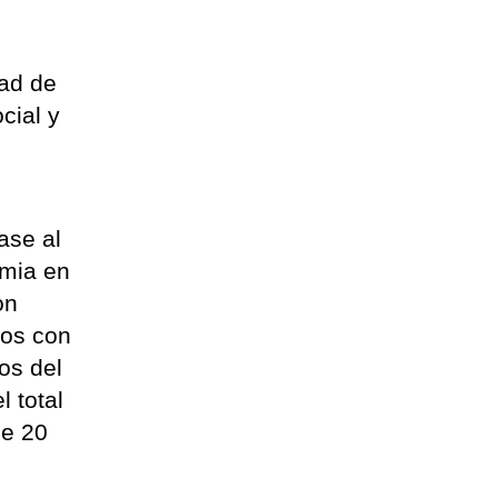
dad de
cial y
ase al
emia en
on
dos con
os del
l total
ce 20