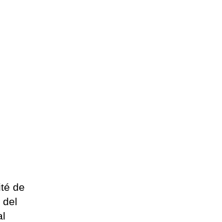
té de
 del
al