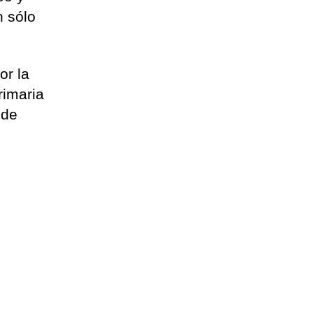
n sólo
or la
rimaria
 de