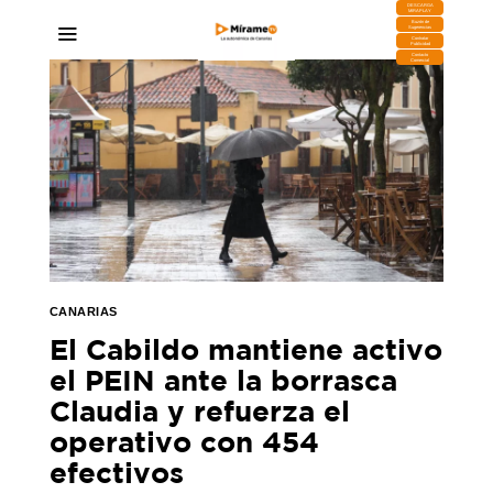
DESCARGA
MIRAPLAY
Buzón de
Sugerencias
Contratar
Publicidad
Contacto
Comercial
CANARIAS
El Cabildo mantiene activo
el PEIN ante la borrasca
Claudia y refuerza el
operativo con 454
efectivos