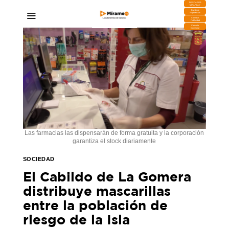
DESCARGA
MIRAPLAY
Buzón de
Sugerencias
Contratar
Publicidad
Contacto
Comercial
Las farmacias las dispensarán de forma gratuita y la corporación
garantiza el stock diariamente
SOCIEDAD
El Cabildo de La Gomera
distribuye mascarillas
entre la población de
riesgo de la Isla