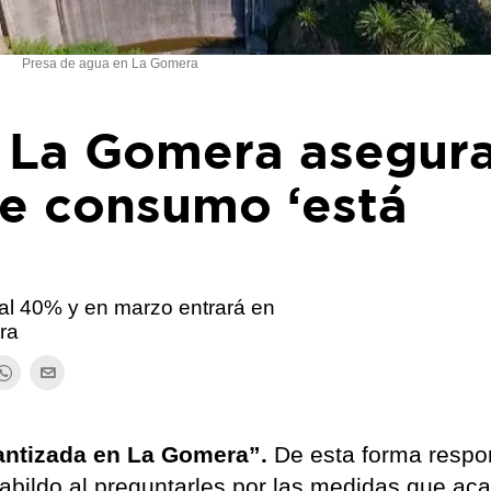
Presa de agua en La Gomera
e La Gomera asegur
de consumo ‘está
 al 40% y en marzo entrará en
ra
antizada en La Gomera”.
De esta forma respo
Cabildo al preguntarles por las medidas que ac