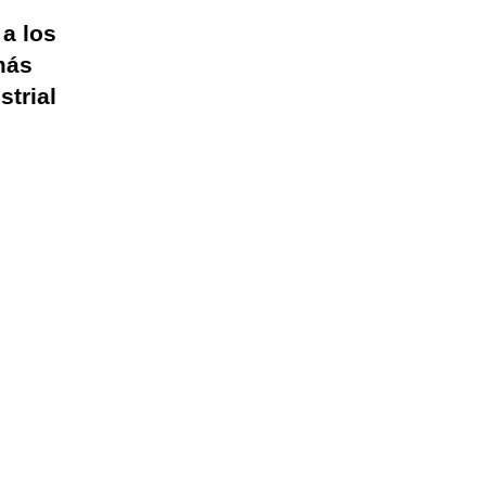
a los
más
strial