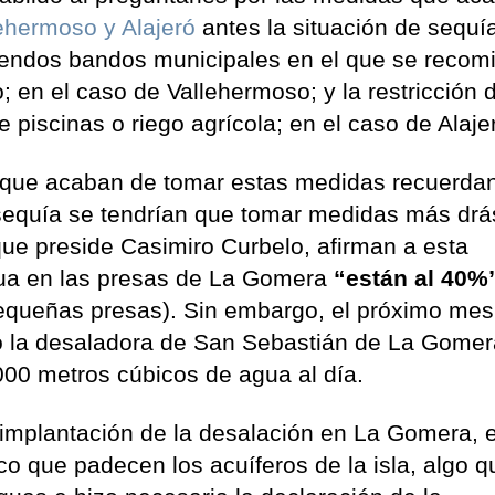
ehermoso y Alajeró
antes la situación de sequí
endos bandos municipales en el que se recom
en el caso de Vallehermoso; y la restricción d
 piscinas o riego agrícola; en el caso de Alaje
que acaban de tomar estas medidas recuerda
 sequía se tendrían que tomar medidas más drá
 que preside Casimiro Curbelo, afirman a esta
gua en las presas de La Gomera
“están al 40
 pequeñas presas). Sin embargo, el próximo mes
o la desaladora de San Sebastián de La Gomera
.000 metros cúbicos de agua al día.
 implantación de la desalación en La Gomera, e
ico que padecen los acuíferos de la isla, algo q