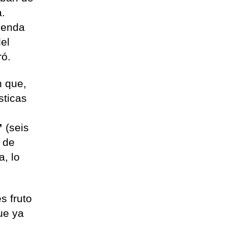
a.
ienda
el
ró.
n que,
sticas
%”
(seis
 de
, lo
s fruto
ue ya