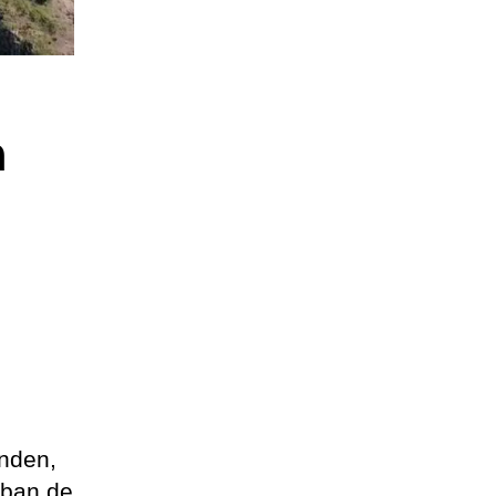
a
nden,
aban de