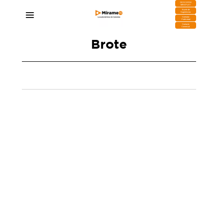
DESCARGA
MIRAPLAY
Buzón de
Sugerencias
Contratar
Publicidad
Contacto
Comercial
Brote
El brote de sarampión llega a Gran Canaria
11/11/2025