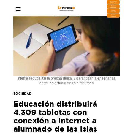
DESCARGA
MIRAPLAY
Buzón de
Sugerencias
Contratar
Publicidad
Contacto
Comercial
Intenta reducir así la brecha digital y garantizar la enseñanza
entre los estudiantes sin recursos
SOCIEDAD
Educación distribuirá
4.309 tabletas con
conexión a Internet a
alumnado de las Islas