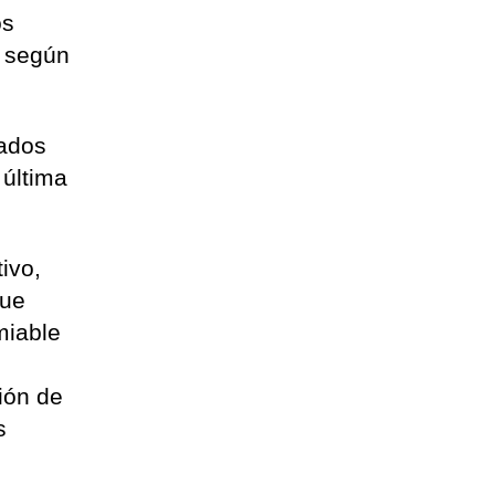
os
, según
sados
 última
tivo,
que
miable
ión de
s