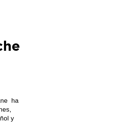
che
dane ha
nes,
ñol y