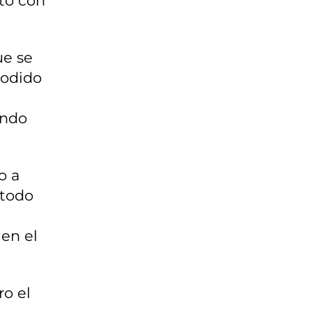
ato con
ue se
podido
ando
o a
 todo
 en el
ro el