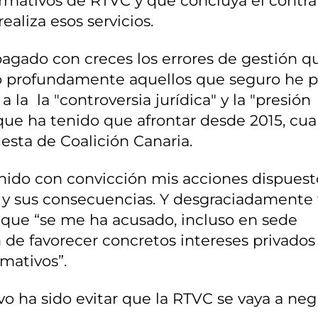
ormativos de RTVC y que concluya el contr
aliza esos servicios.
pagado con creces los errores de gestión q
o profundamente aquellos que seguro he 
 la la "controversia jurídica" y la "presión
que ha tenido que afrontar desde 2015, cu
uesta de Coalición Canaria.
ido con convicción mis acciones dispuest
 y sus consecuencias. Y desgraciadamente
e que “se me ha acusado, incluso en sede
n de favorecer concretos intereses privados
rmativos”.
vo ha sido evitar que la RTVC se vaya a neg