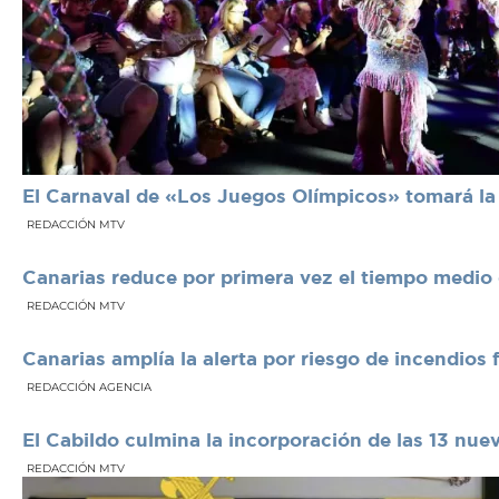
El Carnaval de «Los Juegos Olímpicos» tomará la 
REDACCIÓN MTV
Canarias reduce por primera vez el tiempo medio 
REDACCIÓN MTV
Canarias amplía la alerta por riesgo de incendios 
REDACCIÓN AGENCIA
El Cabildo culmina la incorporación de las 13 nue
REDACCIÓN MTV