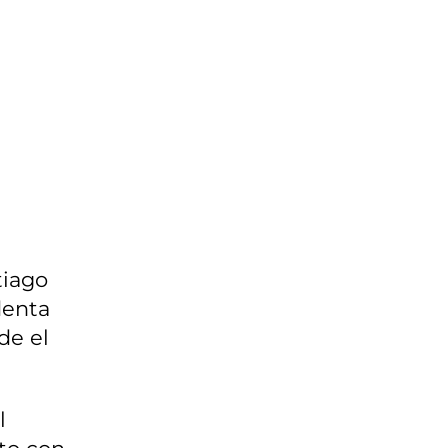
tiago
denta
de el
l